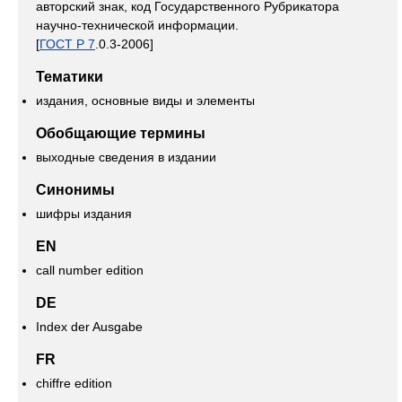
авторский знак, код Государственного Рубрикатора
научно-технической информации.
[
ГОСТ Р 7
.0.3-2006]
Тематики
издания, основные виды и элементы
Обобщающие термины
выходные сведения в издании
Синонимы
шифры издания
EN
call number edition
DE
Index der Ausgabe
FR
chiffre edition