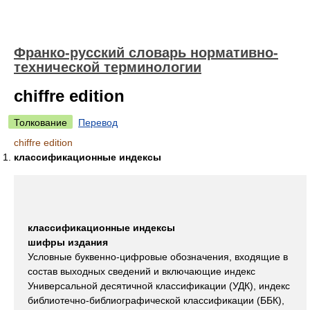
Франко-русский словарь нормативно-
технической терминологии
chiffre edition
Толкование
Перевод
chiffre edition
классификационные индексы
классификационные индексы
шифры издания
Условные буквенно-цифровые обозначения, входящие в
состав выходных сведений и включающие индекс
Универсальной десятичной классификации (УДК), индекс
библиотечно-библиографической классификации (ББК),