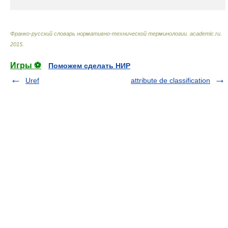
Франко-русский словарь нормативно-технической терминологии
.
academic.ru
.
2015
.
Игры ⚽
Поможем сделать НИР
Uref
attribute de classification