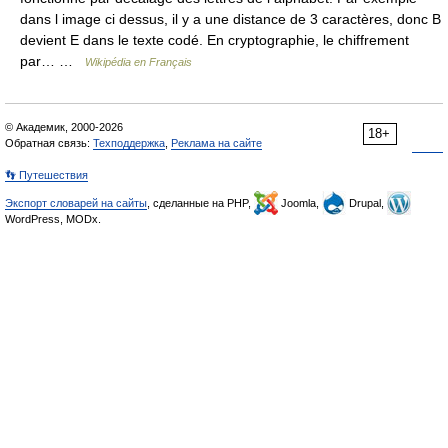
dans l image ci dessus, il y a une distance de 3 caractères, donc B
devient E dans le texte codé. En cryptographie, le chiffrement
par… …
Wikipédia en Français
© Академик, 2000-2026
18+
Обратная связь:
Техподдержка
,
Реклама на сайте
👣 Путешествия
Экспорт словарей на сайты
, сделанные на PHP,
Joomla,
Drupal,
WordPress, MODx.